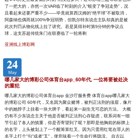
了一把大的，亦然一次VAR临了时刻的介入“蜕变了争冠走势”，况
且看起来还要严重不少——毕竟就算西汉姆的“绝平球”不被取消，
阿森纳也偶而就100%争冠弱势，但凯尔特东说念主队却真的是被
此次判罚从物化线上拉了讲究。若是莫得补时第9分钟的争议点
球，这支苏超传统朱门在联赛临了一轮将剩
亚洲线上博彩网
24
May
哪几家大的博彩公司体育台app_60年代, 一位将要被处决
的重犯
哪几家大的博彩公司体育台app 金沙厅服务费 体育台app哪几家大
的博彩公司 60年代，又名因为聚众赌博，被判正法刑的须眉，像片
中的她脖子上挂着一块大牌子，看起来一副生无可恋的方法。 大概
仍有不少东说念主关于他是否被判正法刑心存疑虑，联系词有一细
节引起了各人的慎重，你是否寄望到了呢？那即是他胸前的标牌上
的名字，上头被划上了一个醒筹算红叉。因为只需用红笔在罪人的
名字上打个"勾"或者"叉"，便意味着一个生命行将隐没。 自古以