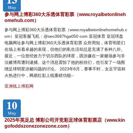
May
参与网上博彩360大乐透体育彩票（www.royalbetonlineh
omehub.com）
参与网上博彩360大乐透体育彩票（www.royalbetonlinehomehub.c
om）皇冠客服飞机：@seo3687hga050 com 皇冠体育 皇冠球盘
电脑网址参与网上博彩360大乐透体育彩票 众所周知，体育明星们
在场上有着卓越的表现，但他们的私生活却总是充满了各种八卦。
最近，一位曾经效力于切尔西队的球星，因涉嫌在一家赌场参与非
法赌博而遭到逮捕。这个消息震惊了他的粉丝们，也引发了一场围
绕足球明星涉赌问题的讨论。 2023年8月，赛事不时，女足宇宙杯
火热进行中，网易红彩上线重磅功能--
亚洲线上博彩网
10
May
2025年英足总 博彩公司开竞彩足球体育彩票店（www.kin
gofoddszonezonezone.com）