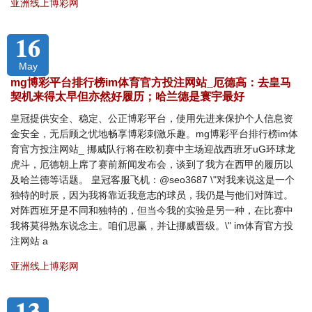
亚洲线上博彩网
16
May
mg博彩平台排行榜im体育官方投注网站_厄德高：去皇马
契机来得太早但亦然好履历；哈兰德是寰宇最好
皇冠提供安全、稳定、公正博彩平台，使用先进来保护个人信息资
金安全，无后顾之忧地畅享博彩刺激乐趣。mg博彩平台排行榜im体
育官方投注网站_ 挪威队行将在欧初赛中主场迎战西班牙uG环球龙
虎斗，厄德朝上席了赛前新闻发布会，谈到了我方在西甲的履历以
及哈兰德等话题。 皇冠客服飞机：@seo3687 \"对我来说这是一个
独特的时辰，因为我将靠近我意志的球员，我仍是与他们对阵过。
对阵西班牙是不同和独特的，但当今我的实验是另一种，在比赛中
我将莫得熟东说念主。咱们思赢，并让挪威晋级。\" im体育官方投
注网站 a
亚洲线上博彩网
13