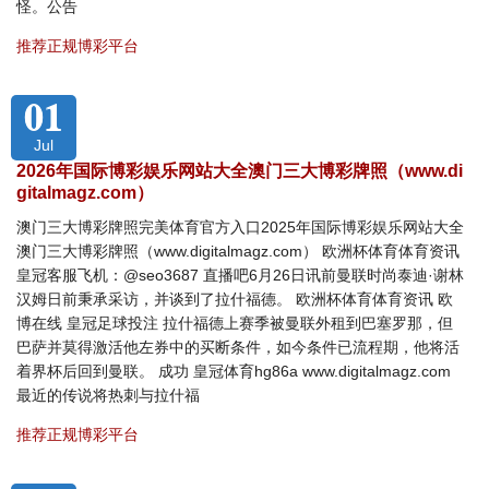
怪。公告
推荐正规博彩平台
01
Jul
2026年国际博彩娱乐网站大全澳门三大博彩牌照（www.di
gitalmagz.com）
澳门三大博彩牌照完美体育官方入口2025年国际博彩娱乐网站大全
澳门三大博彩牌照（www.digitalmagz.com） 欧洲杯体育体育资讯
皇冠客服飞机：@seo3687 直播吧6月26日讯前曼联时尚泰迪·谢林
汉姆日前秉承采访，并谈到了拉什福德。 欧洲杯体育体育资讯 欧
博在线 皇冠足球投注 拉什福德上赛季被曼联外租到巴塞罗那，但
巴萨并莫得激活他左券中的买断条件，如今条件已流程期，他将活
着界杯后回到曼联。 成功 皇冠体育hg86a www.digitalmagz.com
最近的传说将热刺与拉什福
推荐正规博彩平台