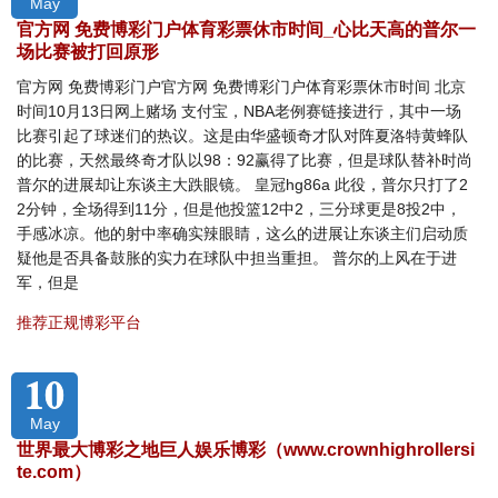
May
官方网 免费博彩门户体育彩票休市时间_心比天高的普尔一
场比赛被打回原形
官方网 免费博彩门户官方网 免费博彩门户体育彩票休市时间 北京
时间10月13日网上赌场 支付宝，NBA老例赛链接进行，其中一场
比赛引起了球迷们的热议。这是由华盛顿奇才队对阵夏洛特黄蜂队
的比赛，天然最终奇才队以98：92赢得了比赛，但是球队替补时尚
普尔的进展却让东谈主大跌眼镜。 皇冠hg86a 此役，普尔只打了2
2分钟，全场得到11分，但是他投篮12中2，三分球更是8投2中，
手感冰凉。他的射中率确实辣眼睛，这么的进展让东谈主们启动质
疑他是否具备鼓胀的实力在球队中担当重担。 普尔的上风在于进
军，但是
推荐正规博彩平台
10
May
世界最大博彩之地巨人娱乐博彩（www.crownhighrollersi
te.com）