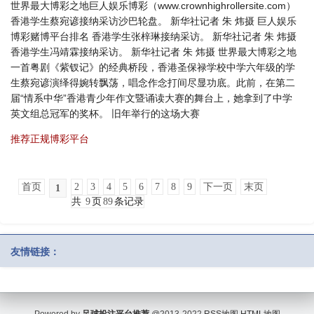
世界最大博彩之地巨人娱乐博彩（www.crownhighrollersite.com）
香港学生蔡宛谚接纳采访沙巴轮盘。 新华社记者 朱 炜摄 巨人娱乐
博彩赌博平台排名 香港学生张梓琳接纳采访。 新华社记者 朱 炜摄
香港学生冯靖霖接纳采访。 新华社记者 朱 炜摄 世界最大博彩之地
一首粤剧《紫钗记》的经典桥段，香港圣保禄学校中学六年级的学
生蔡宛谚演绎得婉转飘荡，唱念作念打间尽显功底。此前，在第二
届“情系中华”香港青少年作文暨诵读大赛的舞台上，她拿到了中学
英文组总冠军的奖杯。 旧年举行的这场大赛
推荐正规博彩平台
首页
2
3
4
5
6
7
8
9
下一页
末页
1
共
9
页
89
条记录
友情链接：