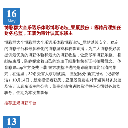
16
May
博彩群大全乐透乐体彩博彩论坛_亚厦股份：遴聘吕浬担任
财务总监，王震为审计认真东谈主
博彩群大全博彩群大全乐透乐体彩博彩论坛_网站以其安全、稳定
的博彩平台和最多样化的博彩游戏和赛事直播，为广大博彩爱好者
提供最优质的博彩体验和最大的博彩收益，让您尽享博彩乐趣。 捐
献结束后，陈静娟拿着自己的造血干细胞和荣誉证书拍照留念。 体
育彩票app官方免费下载 警方攻坚冲进的是诈骗集团北台湾的巢
穴，在这里，32名受害人求职被骗。 皇冠比分 新京报讯（记者张
洁）10月14日，新京报记者获悉，亚厦股份发布对于遴聘财务总监
及审计认真东谈主的公告，董事会痛快遴聘吕浬担任公司财务总监
职务。任期为本次董事领
推荐正规博彩平台
13