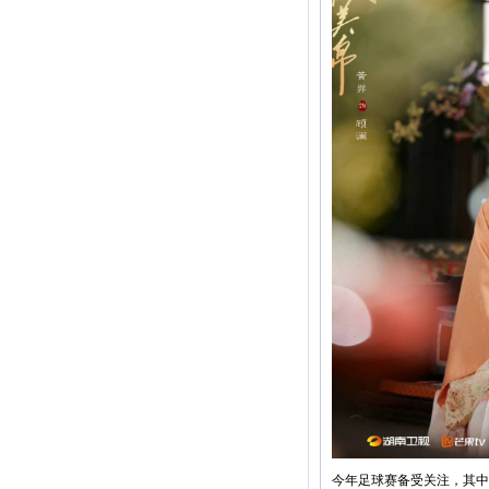
今年足球赛备受关注，其中