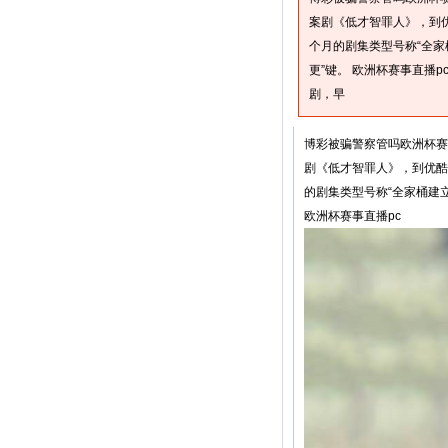
案剧《低才智罪人》，到
个月的剧集类型号称“全
更”键。 欧洲杯赛事直播
剧，早
博彩被骗警察管吗欧洲杯赛
剧《低才智罪人》，到优酷
的剧集类型号称“全家桶建
欧洲杯赛事直播pc