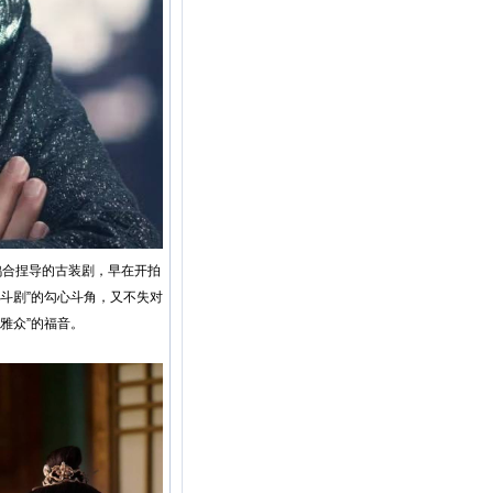
鸠合捏导的古装剧，早在开拍
斗剧”的勾心斗角，又不失对
雅众”的福音。