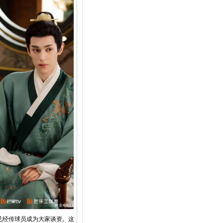
见经传球员成为大家谈资。这