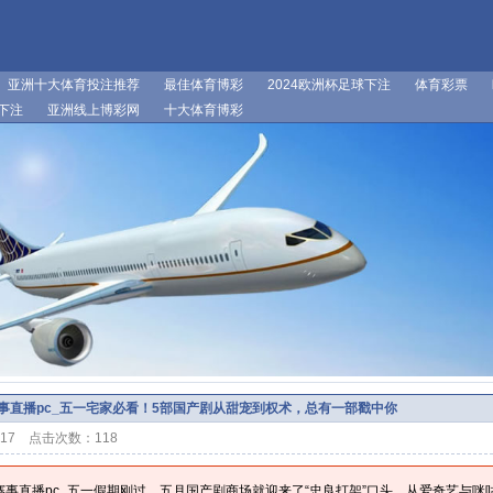
亚洲十大体育投注推荐
最佳体育博彩
2024欧洲杯足球下注
体育彩票
下注
亚洲线上博彩网
十大体育博彩
事直播pc_五一宅家必看！5部国产剧从甜宠到权术，总有一部戳中你
9:17 点击次数：118
事直播pc_五一假期刚过，五月国产剧商场就迎来了“忠良打架”口头。从爱奇艺与咪