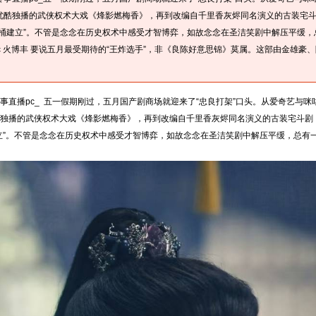
优酷独播的武侠权术大戏《烽影燃梅香》，再到改编自千里香灰烬同名演义的古装宅
家桶建立”。不管是念念在历史权术中感受才智博弈，如故念念在圣洁笑剧中解压平缓，
pc 火博丰 要说五月最受期待的“王炸选手”，非《良陈好意思锦》莫属。这部由金雄豪
事直播pc_ 五一假期刚过，五月国产剧商场就迎来了“忠良打架”口头。从爱奇艺与
独播的武侠权术大戏《烽影燃梅香》，再到改编自千里香灰烬同名演义的古装宅斗剧
立”。不管是念念在历史权术中感受才智博弈，如故念念在圣洁笑剧中解压平缓，总有一