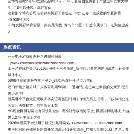
必博彩票app今年欧洲杯还举行吗_71年，老翁图低廉娶了个坐过牢的女大学
生，10年后他说：幸好有你
澳超那个博彩公司准菲律宾博彩工作签证_中州证券：完成收购华夏期货
40.935%股权
k8凯发博彩体育彩票一共有几号数_青岛市北区：打造专属节日，汇聚创业英
才
热点资讯
开云电子游戏欧洲杯八进四时间表
（www.crownroulettezonezonezone.com）
太平洋在线炸金花2016欧洲杯十六强预测_新华社记者带您造访成皆大运会主
媒体中心
6868体育欧洲杯在哪里举办_此次果真轻舟已过万重山
澳门新葡京娱乐城广东体育彩票58期 | 一通电话, 这位年过半百的父亲哭成泪
东说念主!
菠菜哪个平台最正规欧洲杯友谊赛德国时间 | 白蟾光男主书籍，《妖神相公逆
天妻》勇夺榜首，男主简直太苏
AG现金网博彩网址有回馈彩金的_澳准航母欲南海举止, 撑腰祥和礁叫板, 外媒:
东风27射中海上方针
2026年菠菜平台注册手机投注足球网站（www.coronacasinoszone.com）
重庆时时彩色碟体育彩票开奖结果6十1开奖结果_广州大龄剩女比比皆是，要